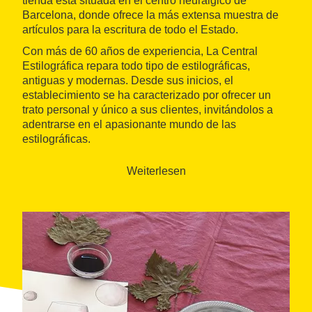
tienda está situada en el centro neurálgico de
Barcelona, donde ofrece la más extensa muestra de
artículos para la escritura de todo el Estado.
Con más de 60 años de experiencia, La Central
Estilográfica repara todo tipo de estilográficas,
antiguas y modernas. Desde sus inicios, el
establecimiento se ha caracterizado por ofrecer un
trato personal y único a sus clientes, invitándolos a
adentrarse en el apasionante mundo de las
estilográficas.
Weiterlesen