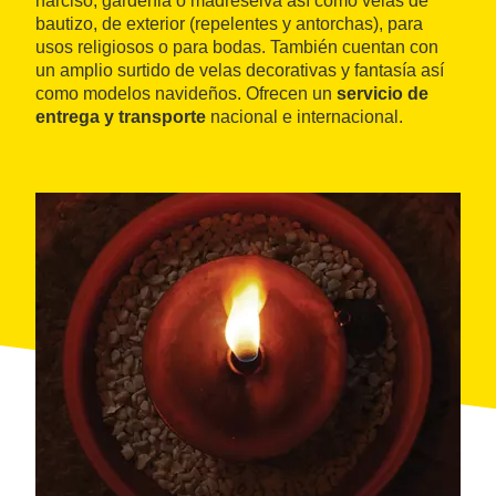
narciso, gardenia o madreselva así como velas de
bautizo, de exterior (repelentes y antorchas), para
usos religiosos o para bodas. También cuentan con
un amplio surtido de velas decorativas y fantasía así
como modelos navideños. Ofrecen un
servicio de
entrega y transporte
nacional e internacional.