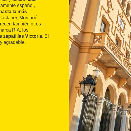
eramente español,
 hasta la más
Castañer, Montané,
frecen también otros
marca RIA, los
s zapatillas Victoria
. El
 y agradable.