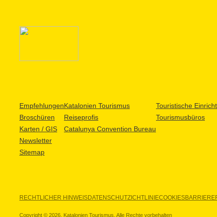
Empfehlungen
Katalonien Tourismus
Touristische Einric
Broschüren
Reiseprofis
Tourismusbüros
Karten / GIS
Catalunya Convention Bureau
Newsletter
Sitemap
RECHTLICHER HINWEIS
DATENSCHUTZICHTLINIE
COOKIES
BARRIEREF
Copyright © 2026. Katalonien Tourismus. Alle Rechte vorbehalten