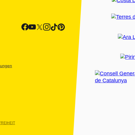
htungen
REIHEIT