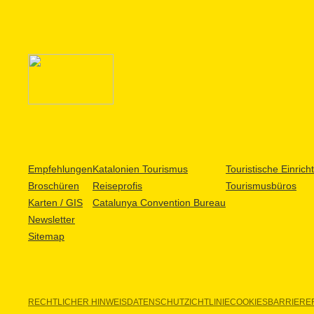
Empfehlungen
Katalonien Tourismus
Touristische Einric
Broschüren
Reiseprofis
Tourismusbüros
Karten / GIS
Catalunya Convention Bureau
Newsletter
Sitemap
RECHTLICHER HINWEIS
DATENSCHUTZICHTLINIE
COOKIES
BARRIEREF