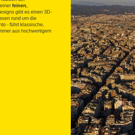
 einer
feinen,
esigns gibt es einen 3D-
issen rund um die
to - führt klassische,
e immer aus hochwertigem