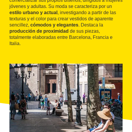
comercializar sus propios diseños, dirigidos a mujeres
jóvenes y adultas. Su moda se caracteriza por un
estilo urbano y actual
, investigando a partir de las
texturas y el color para crear vestidos de aparente
sencillez,
cómodos y elegantes
. Destaca la
producción de proximidad
de sus piezas,
totalmente elaboradas entre Barcelona, Francia e
Italia.