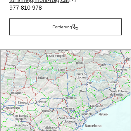
turisme@mont-roig.cat
977 810 978
Forderung