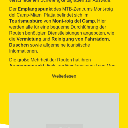
verschiedenen Schwierigkeitsgraden zur Auswahl.
Der
Empfangspunkt
des MTB-Zentrums Mont-roig
del Camp-Miami Platja befindet sich im
Tourismusbüro
von
Mont-roig del Camp
. Hier
werden alle für eine bequeme Durchführung der
Routen benötigten Dienstleistungen angeboten, wie
die
Vermietung
und
Reinigung von Fahrrädern
,
Duschen
sowie allgemeine touristische
Informationen.
Die große Mehrheit der Routen hat ihren
Ausgangspunkt
direkt am Empfangspunkt von Mont-
roig del Camp. Von dort aus schwärmen die
Weiterlesen
Teilnehmer in alle Richtungen aus, um Camp de
Tarragona zu erkunden. Die verschiedenen Routen
erlauben es, die Anstiege des
Vorküstengebirges
,
die Anbauflächen des Camp sowie die Küstenregion
zu entdecken.
In der Küstensiedlung
Miami Platja
, Mittelpunkt einer
zwölf Kilometer langen Küstenlinie mit
feinen
Sandstränden
, befindet sich der Ausgangspunkt