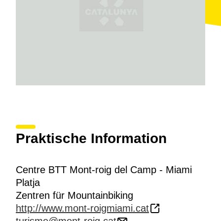
einer weiteren Route. Das MTB-Zentrum Mont-roig del
Camp-Miami Platja bietet eine große Auswahl an
Routen mit
leichtem
und mittlerem
Schwierigkeitsgrad an, die aufgrund
geringer
Höhenunterschiede
bestens für
Familien
und
Einsteiger geeignet sind.
Die charakteristische Architektur des Heiligtums
Mare
de Déu de la Roca
ist nur einer der Gründe, um Mont-
roig del Camp zu erkunden und das dortige MTB-
Zentrum zu besuchen. Dies kann ebenfalls mit
Wassersportaktivitäten in der örtlichen
Wassersportstation
kombiniert werden.
Praktische Information
Centre BTT Mont-roig del Camp - Miami
Platja
Zentren für Mountainbiking
http://www.mont-roigmiami.cat