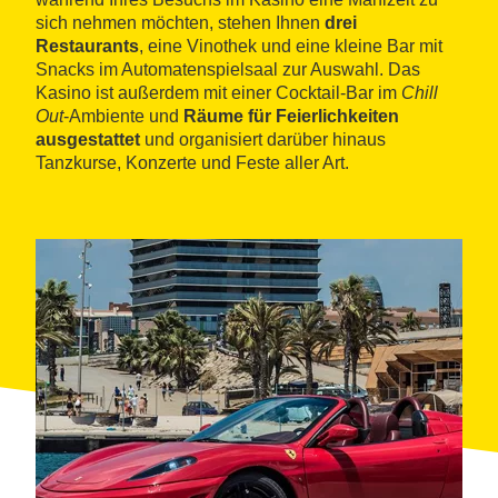
sich nehmen möchten, stehen Ihnen
drei
Restaurants
, eine Vinothek und eine kleine Bar mit
Snacks im Automatenspielsaal zur Auswahl. Das
Kasino ist außerdem mit einer Cocktail-Bar im
Chill
Out
-Ambiente und
Räume für Feierlichkeiten
ausgestattet
und organisiert darüber hinaus
Tanzkurse, Konzerte und Feste aller Art.