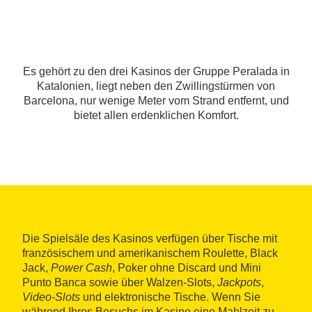
Es gehört zu den drei Kasinos der Gruppe Peralada in
Katalonien, liegt neben den Zwillingstürmen von
Barcelona, nur wenige Meter vom Strand entfernt, und
bietet allen erdenklichen Komfort.
Die Spielsäle des Kasinos verfügen über Tische mit
französischem und amerikanischem Roulette, Black
Jack,
Power Cash
, Poker ohne Discard und Mini
Punto Banca sowie über Walzen-Slots,
Jackpots
,
Video-Slots
und elektronische Tische. Wenn Sie
während Ihres Besuchs im Kasino eine Mahlzeit zu