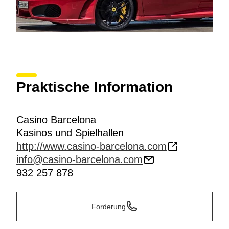
Praktische Information
Casino Barcelona
Kasinos und Spielhallen
http://www.casino-barcelona.com
info@casino-barcelona.com
932 257 878
Forderung