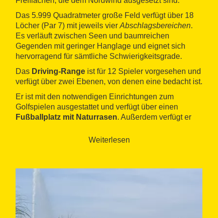
Freiflächen, die dem Nordwind ausgesetzt sind.
Das 5.999 Quadratmeter große Feld verfügt über 18
Löcher (Par 7) mit jeweils vier
Abschlagsbereichen
.
Es verläuft zwischen Seen und baumreichen
Gegenden mit geringer Hanglage und eignet sich
hervorragend für sämtliche Schwierigkeitsgrade.
Das
Driving-Range
ist für 12 Spieler vorgesehen und
verfügt über zwei Ebenen, von denen eine bedacht ist.
Er ist mit den notwendigen Einrichtungen zum
Golfspielen ausgestattet und verfügt über einen
Fußballplatz mit Naturrasen
. Außerdem verfügt er
über einen 9-Loch-Pitch & Putt sowie Picknick- und
Catering-Service und ärztliche Betreuung für die
Weiterlesen
Spieler.
Das Restaurant Masia Peralada
im Clubhaus
bietet
moderne Küche aus Ampurien.