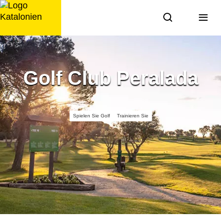
Zum
Inhalt
springen
Golf Club Peralada
Spielen Sie Golf
Trainieren Sie