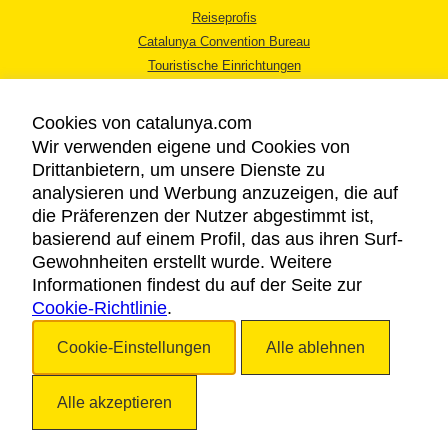
Reiseprofis
Catalunya Convention Bureau
Touristische Einrichtungen
Tourismusbüros
Cookies von catalunya.com
Wir verwenden eigene und Cookies von
Drittanbietern, um unsere Dienste zu
analysieren und Werbung anzuzeigen, die auf
die Präferenzen der Nutzer abgestimmt ist,
RECHTLICHER HINWEIS
basierend auf einem Profil, das aus ihren Surf-
DATENSCHUTZICHTLINIE
Gewohnheiten erstellt wurde. Weitere
COOKIES
Informationen findest du auf der Seite zur
Cookie-Richtlinie
BARRIEREFREIHEIT
.
Cookie-Einstellungen
Alle ablehnen
Copyright © 2026. Katalonien Tourismus. Alle Rechte vorbehalten
Alle akzeptieren