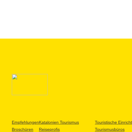
Empfehlungen
Katalonien Tourismus
Touristische Einric
Broschüren
Reiseprofis
Tourismusbüros