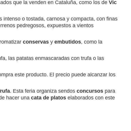
zados que la venden en Cataluña, como los de
Vic
os intenso o tostada, carnosa y compacta, con finas
terrenos pedregosos, expuestos a vientos
aromatizar
conservas
y
embutidos
, como la
ufa, las patatas enmascaradas con trufa o las
ompra este producto. El precio puede alcanzar los
Trufa
. Esta feria organiza sendos
concursos
para
d de hacer una
cata de platos
elaborados con este