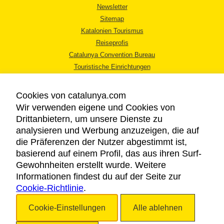
Newsletter
Sitemap
Katalonien Tourismus
Reiseprofis
Catalunya Convention Bureau
Touristische Einrichtungen
Tourismusbüros
Cookies von catalunya.com
Wir verwenden eigene und Cookies von
Drittanbietern, um unsere Dienste zu
analysieren und Werbung anzuzeigen, die auf
die Präferenzen der Nutzer abgestimmt ist,
RECHTLICHER HINWEIS
basierend auf einem Profil, das aus ihren Surf-
DATENSCHUTZICHTLINIE
Gewohnheiten erstellt wurde. Weitere
COOKIES
Informationen findest du auf der Seite zur
Cookie-Richtlinie
BARRIEREFREIHEIT
.
Cookie-Einstellungen
Alle ablehnen
Copyright © 2026. Katalonien Tourismus. Alle Rechte vorbehalten