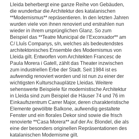
Lleida beherbergt eine ganze Reihe von Gebäuden,
die wunderbar die Architektur des katalanischen
**Modernismus** repräsentieren. In den letzten Jahren
wurden viele von ihnen renoviert und erstrahlen nun
wieder in ihrem ursprünglichen Glanz. So zum
Beispiel das **Teatre Municipal de l’Excorxador** am
C/ Lluís Companys, s/n, welches als bedeutendstes
architektonisches Ensemble des Modernismus von
Lleida gilt. Entworfen vom Architekten Francesc de
Paula Morera i Gatell, zählt das Theater inzwischen
zum industriellen Erbe der Stadt. Seit 1984 ist es
aufwendig renoviert worden und ist nun zu einer der
wichtigsten Kulturschauplätze Lleidas. Weitere
sehenswerte Beispiele für modernistische Architektur
in Lleida sind zum Beispiel die Häuser 74 und 76 im
Einkaufszentrum Carrer Major, deren charakteristische
Elemente gewölbte Balkone, aufwendig gestaltete
Fenster und ein florales Dekor sind sowie die frisch
renovierte **Casa Morera** auf der Av. Blondel, die als
eine der besonders originellen Repräsentationen des
katalanischen Modernisme gilt.