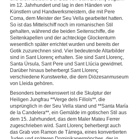
im 12. Jahrhundert und lag in den Händen von
Künstlern und Handwerksmeistern, die mit Pere
Coma, dem Meister der Seu Vella gearbeitet hatten.
So ist das Mittelschiff noch im romanischen Stil
gehalten, während die beiden Seitenschiffe, die
Seitenkapellen und der achteckige Glockenturm
wesentlich später errichtet wurden und bereits der
Gotik zuzurechnen sind. Vier bedeutende Altarbilder
sind in Sant Llorenç erhalten. Sie sind Sant Llorenç,
Santa Úrsula, Sant Pere und Sant Llúcia gewidmet.
Darüber hinaus beherbergt Sant Llorenç
verschiedene Kunstwerke, die dem Diözesanmuseum
von Lleida gehören.
Besonders bemerkenswert ist die Skulptur der
Heiligen Jungfrau **Verge dels Fillols**, die
ursprünglich in der Seu Vella stand und **Santa María
de la Candelera**, ein Gemälde im gotischen Stil aus
dem 15. Jahrhundert, das dem Maler Mateu Ferrer
zugeschrieben wird. Sant Llorenç beherbergt auch
das Grab von Ramon de Tárrega, eines konvertierten
Juden und späteren Dominikanermönches, der in