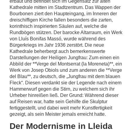
erbaut und befindet sich im Gegensatz zur alten
Kathedrale mitten im Stadtzentrum. Das Wappen der
Bourbonen ziert den Haupteingang, im Inneren der
dreischiffigen Kirche fallen besonders die zarten,
korinthisch inspirierten Säulen auf, welche die
Rundbögen stützen. Der barocke Altarraum, ein Werk
von Lluís Bonifas Massó, wurde während des
Bürgerkriegs im Jahr 1936 zerstört. Die neue
Kathedrale beherbergt auch bemerkenswerte
Darstellungen der Heiligen Jungfrau: Zum einen ein
Abbild der **Verge del Montserrat (la Moreneta)**, ein
Werk von Josep Obiols und zum anderen die **Verge
del Blau**, zu deutsch, die „Jungfrau mit dem blauen
Fleck“. Diesen verdankt sie der Legende nach einem
Hammerwurf gegen die Stirn, zu welchem sich ihr
Urheber hinreißen ließ. Der Grund: Während dieser
auf Reisen war, hatte sein Gehilfe die Skulptur
fertiggestellt, und dabei weit mehr Kunstfertigkeit
gezeigt, als sein Meister jemals erreicht hatte.
Der Modernisme in Lleida