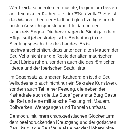
Wer Lleida kennenlernen möchte, beginnt am besten
an Lleidas alter Kathedrale, der **Seu Vella**. Sie ist
das Wahrzeichen der Stadt und gleichzeitig einer der
besten Aussichtspunkte über Lleida und den
Landkreis Segrià. Die hervorragende Sicht gab dem
Hügel seit jeher strategische Bedeutung in der
Siedlungsgeschichte des Landes. Es ist
hochwahrscheinlich, dass unter den alten Mauern der
Seu Vella nicht nur die Reste der alten maurischen
Stadt Lárida ruhen, sondern auch die des römischen
Ilderda und der iberischen Stadt Iltirta.
Im Gegensatz zu anderen Kathedralen ist die Seu
Vella deshalb auch nicht nur ein Sakrales Kunstwerk,
sondern auch Teil einer Festung, die neben der
Kathedrale auch die „La Suda“ genannte Burg Castell
del Rei und eine militärische Festung mit Mauern,
Bollwerken, Wehrgängen und Tunneln umfasst.
Dennoch, mit ihrem charakteristischen Glockenturm,
dem beeindruckenden Kreuzgang und der gotischen
Basilika gilt die Seu Vella als einer der Höhepunkte