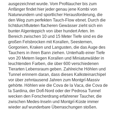
ausgezeichnet wurde. Vom Profitaucher bis zum
Anfänger findet hier jeder genau jene Kombi von
Naturwundern und sportlicher Herausforderung, die
den Weg zum perfekten Tauch-Flow ebnet. Durch die
lichtdurchfluteten flacheren Gewässer zieht sich ein
bunter Algenteppich von über hundert Arten. Im
Bereich zwischen 10 und 15 Meter Tiefe sind es die
großen Felsbrocken mit Korallen, Seesternen,
Gorgonien, Kraken und Langusten, die das Auge des
Tauchers in ihren Bann ziehen. Unterhalb einer Tiefe
von 20 Metern liegen Korallen und Miniaturwälder in
leuchtenden Farben, die über 600 verschiedenen
Tierarten Lebensraum geben. Zahlreiche Höhlen und
Tunnel erinnern daran, dass dieses Kalksteinarchipel
vor über zehntausend Jahren zum Montgrí-Massiv
gehörte. Höhlen wie die Cova de la Vaca, die Cova de
la Sardina, der Dofí-Nord oder der Pedrosa Tunnel
wecken den Forscherdrang erfahrener Taucher, die
zwischen Medes-Inseln und Montgrí-Küste immer
wieder auf wunderbare Überraschungen stoßen.