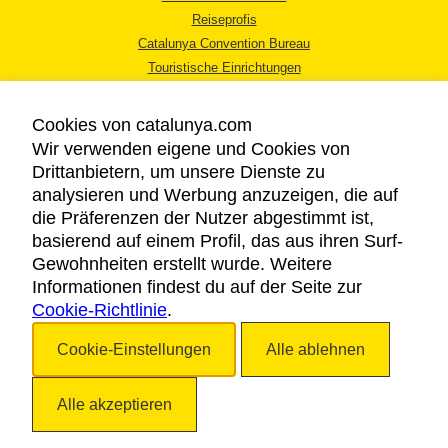
Reiseprofis
Catalunya Convention Bureau
Touristische Einrichtungen
Tourismusbüros
Cookies von catalunya.com
Wir verwenden eigene und Cookies von
Drittanbietern, um unsere Dienste zu
analysieren und Werbung anzuzeigen, die auf
die Präferenzen der Nutzer abgestimmt ist,
RECHTLICHER HINWEIS
basierend auf einem Profil, das aus ihren Surf-
DATENSCHUTZICHTLINIE
Gewohnheiten erstellt wurde. Weitere
COOKIES
Informationen findest du auf der Seite zur
Cookie-Richtlinie
BARRIEREFREIHEIT
.
Cookie-Einstellungen
Alle ablehnen
Copyright © 2026. Katalonien Tourismus. Alle Rechte vorbehalten
Alle akzeptieren