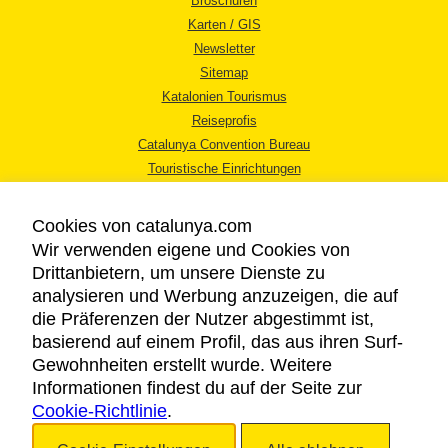
Broschüren
Karten / GIS
Newsletter
Sitemap
Katalonien Tourismus
Reiseprofis
Catalunya Convention Bureau
Touristische Einrichtungen
Tourismusbüros
Cookies von catalunya.com
Wir verwenden eigene und Cookies von
Drittanbietern, um unsere Dienste zu
analysieren und Werbung anzuzeigen, die auf
die Präferenzen der Nutzer abgestimmt ist,
RECHTLICHER HINWEIS
basierend auf einem Profil, das aus ihren Surf-
DATENSCHUTZICHTLINIE
Gewohnheiten erstellt wurde. Weitere
COOKIES
Informationen findest du auf der Seite zur
Cookie-Richtlinie
BARRIEREFREIHEIT
.