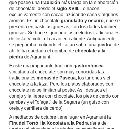
que posee una
tradición
más larga en la elaboración
de chocolate: desde el
siglo XVIII
. Lo hacen
exclusivamente con cacao, azúcar de caña y algunos
aromas. Es un chocolate
granulado y oscuro
, que se
presenta en pastillas gruesas, con los dados también
gruesos. Se hace siguiendo los métodos tradicionales
de tostar y moler el cacao en caliente. Antiguamente,
se preparaba moliendo el cacao sobre una
piedra
; de
ahí le ha quedado el nombre de
chocolate a la
piedra
de Agramunt.
Existe una importante tradición
gastronómica
vinculada al chocolate: son muy conocidas las
tradicionales
monas de Pascua
, los turrones y el
chocolate a la taza. Pero los platos elaborados con
chocolate no se limitan al postre. Así, destaca el
conejo y la liebre con chocolate, los pies de cerdo con
gambas y el "ofegat" de la Segarra (un guiso con
oreja y carrillera de cerdo).
A mediados de octubre tiene lugar en Agramunt la
Fira del Torró i la Xocolata a la Pedra
(feria del