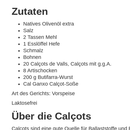
Zutaten
Natives Olivenöl extra
Salz
2 Tassen Mehl
1 Esslöffel Hefe
Schmalz
Bohnen
20 Calçots de Valls, Calçots mit g.g.A.
8 Artischocken
200 g Butifarra-Wurst
Cal Ganxo Calçot-Soße
Art des Gerichts: Vorspeise
Laktosefrei
Über die Calçots
Calçots sind eine gute Quelle für Ballaststoffe und 