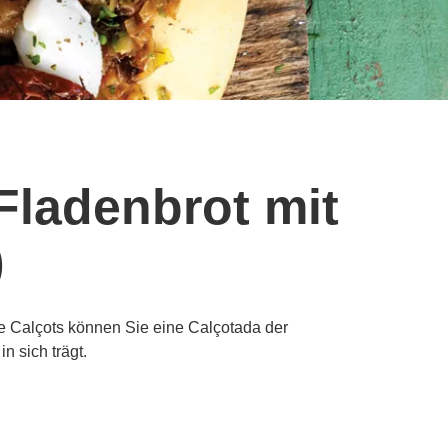
Fladenbrot mit
)
 de Calçots können Sie eine Calçotada der
n sich trägt.