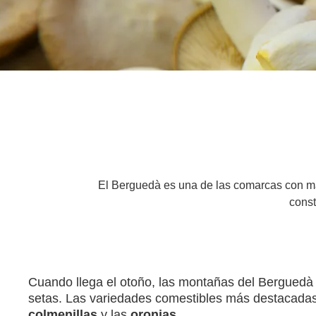
El Berguedà es una de las comarcas con may
const
Cuando llega el otoño, las montañas del Berguedà se
setas. Las variedades comestibles más destacada
colmenillas
y las
oronjas
.