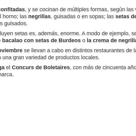
confitadas
, y se cocinan de múltiples formas, según las
l horno; las
negrillas
, guisadas o en sopas; las
setas d
os guisados.
ncluyen setas es, además, enorme. A modo de ejemplo, se
e bacalao con setas de Burdeos
o
la crema de negrill
oviembre
se llevan a cabo en distintos restaurantes de 
n una gran variedad de productos locales.
ga
el
Concurs de Boletaires
, con más de cincuenta año
marca.