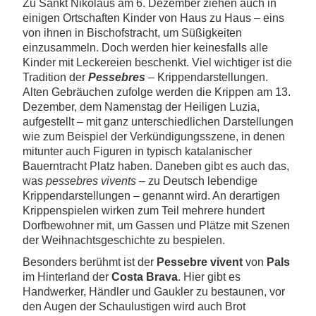
Zu Sankt Nikolaus am 6. Dezember ziehen auch in
einigen Ortschaften Kinder von Haus zu Haus – eins
von ihnen in Bischofstracht, um Süßigkeiten
einzusammeln. Doch werden hier keinesfalls alle
Kinder mit Leckereien beschenkt. Viel wichtiger ist die
Tradition der
Pessebres
– Krippendarstellungen.
Alten Gebräuchen zufolge werden die Krippen am 13.
Dezember, dem Namenstag der Heiligen Luzia,
aufgestellt – mit ganz unterschiedlichen Darstellungen
wie zum Beispiel der Verkündigungsszene, in denen
mitunter auch Figuren in typisch katalanischer
Bauerntracht Platz haben. Daneben gibt es auch das,
was
pessebres vivents
– zu Deutsch lebendige
Krippendarstellungen – genannt wird. An derartigen
Krippenspielen wirken zum Teil mehrere hundert
Dorfbewohner mit, um Gassen und Plätze mit Szenen
der Weihnachtsgeschichte zu bespielen.
Besonders berühmt ist der
Pessebre vivent
von
Pals
im Hinterland der
Costa Brava
. Hier gibt es
Handwerker, Händler und Gaukler zu bestaunen, vor
den Augen der Schaulustigen wird auch Brot