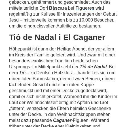
gebacken, gehämmert und geschmiedet. Auch das
mittelalterliche Dorf
Bàscara
bei
Figueres
wird
regelmäßig zur Kulisse für Inszenierungen der Geburt
Jesu – mittlerweile kommen bis zu 10.000 Besucher,
um die eindrucksvollen Auftritte zu bestaunen.
Tió de Nadal i El Caganer
Höhepunkt ist dann der Heilige Abend, der vor allem
im Kreis der Familie gefeiert wird. Und zwar mit einer
besonders exotischen Tradition heidnischen
Ursprungs: Im Mittelpunkt steht der
Tió de Nadal
. Bei
dem
Tió
– zu Deutsch Holzklotz – handelt es sich um
einen toten Baumstamm, der mit zwei Beinen, einem
lächelnden Gesicht und einer roten Kappe
geschmückt und mit einer Decke zugedeckt wird,
damit er sich nicht erkältet. Während ihn die Kinder im
Lauf der Weihnachtszeit eifrig mit Äpfeln und Brot
„füttern“, verstecken die Eltern heimlich Geschenke
unter der Decke. In den Weihnachtskrippen stehen
meist dazu passende
Caganer
-Figuren. Während
früher unter der Decke eher Kleinigkeiten und