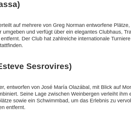
rassa)
rteilt auf mehrere von Greg Norman entworfene Plätze, 
ur umgeben und verfügt über ein elegantes Clubhaus, Tr
tfernt. Der Club hat zahlreiche internationale Turnier
attfinden.
Esteve Sesrovires)
r, entworfen von José María Olazábal, mit Blick auf Mo
niert. Seine Lage zwischen Weinbergen verleiht ihm ein
plätze sowie ein Schwimmbad, um das Erlebnis zu vervolls
n entfernt.