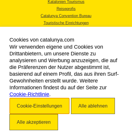
Katalonien Tourismus
Reiseprofis
Catalunya Convention Bureau
Touristische Einrichtungen
Tourismusbüros
Cookies von catalunya.com
Wir verwenden eigene und Cookies von
Drittanbietern, um unsere Dienste zu
analysieren und Werbung anzuzeigen, die auf
die Präferenzen der Nutzer abgestimmt ist,
RECHTLICHER HINWEIS
basierend auf einem Profil, das aus ihren Surf-
DATENSCHUTZICHTLINIE
Gewohnheiten erstellt wurde. Weitere
COOKIES
Informationen findest du auf der Seite zur
Cookie-Richtlinie
BARRIEREFREIHEIT
.
Cookie-Einstellungen
Alle ablehnen
Copyright © 2026. Katalonien Tourismus. Alle Rechte vorbehalten
Alle akzeptieren