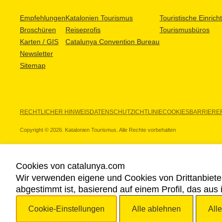
Empfehlungen
Katalonien Tourismus
Touristische Einric
Broschüren
Reiseprofis
Tourismusbüros
Karten / GIS
Catalunya Convention Bureau
Newsletter
Sitemap
RECHTLICHER HINWEIS
DATENSCHUTZICHTLINIE
COOKIES
BARRIEREF
Copyright © 2026. Katalonien Tourismus. Alle Rechte vorbehalten
Cookies von catalunya.com
Wir verwenden eigene und Cookies von Drittanbiete
UNSERE PARTNER
abgestimmt ist, basierend auf einem Profil, das aus
Cookie-Einstellungen
Alle ablehnen
All