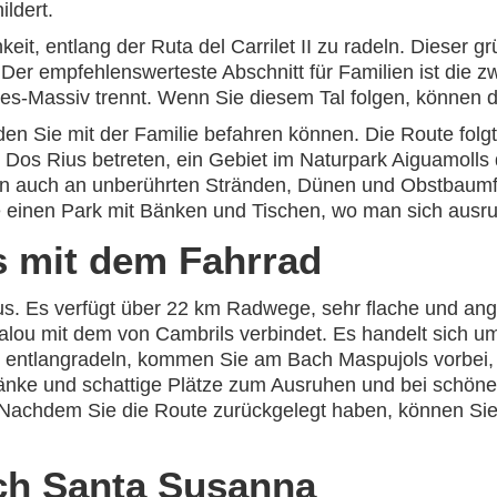
ldert.
it, entlang der Ruta del Carrilet II zu radeln. Dieser 
 Der empfehlenswerteste Abschnitt für Familien ist die zw
s-Massiv trennt. Wenn Sie diesem Tal folgen, können di
en Sie mit der Familie befahren können. Die Route folgt
Dos Rius betreten, ein Gebiet im Naturpark Aiguamolls d
 auch an unberührten Stränden, Dünen und Obstbaumfel
e einen Park mit Bänken und Tischen, wo man sich ausr
s mit dem Fahrrad
smus. Es verfügt über 22 km Radwege, sehr flache und a
alou mit dem von Cambrils verbindet. Es handelt sich um
 entlangradeln, kommen Sie am Bach Maspujols vorbei, 
änke und schattige Plätze zum Ausruhen und bei schöne
Nachdem Sie die Route zurückgelegt haben, können Sie
rch Santa Susanna