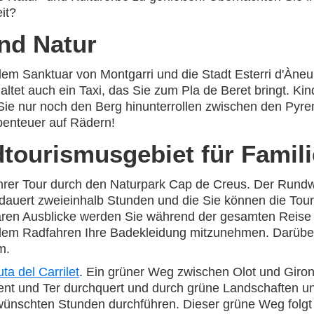
it?
und Natur
em Sanktuar von Montgarri und die Stadt Esterri d'Àneu,
et auch ein Taxi, das Sie zum Pla de Beret bringt. Ki
Sie nur noch den Berg hinunterrollen zwischen den Pyr
benteuer auf Rädern!
dtourismusgebiet für Famil
rer Tour durch den Naturpark Cap de Creus. Der Rundweg
dauert zweieinhalb Stunden und die Sie können die Tour
ren Ausblicke werden Sie während der gesamten Reise b
dem Radfahren Ihre Badekleidung mitzunehmen. Darüber
m.
ta del Carrilet
. Ein grüner Weg zwischen Olot und Girona
ent und Ter durchquert und durch grüne Landschaften un
ünschten Stunden durchführen. Dieser grüne Weg folgt