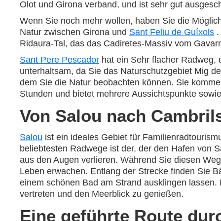
Olot und Girona verband, und ist sehr gut ausgeschi
Wenn Sie noch mehr wollen, haben Sie die Möglichke
Natur zwischen Girona und
Sant Feliu de Guíxols
.
Ridaura-Tal, das das Cadiretes-Massiv vom Gavarre
Sant Pere Pescador
hat ein Sehr flacher Radweg, d
unterhaltsam, da Sie das Naturschutzgebiet Mig de 
dem Sie die Natur beobachten können. Sie kommen
Stunden und bietet mehrere Aussichtspunkte sowi
Von Salou nach Cambril
Salou
ist ein ideales Gebiet für Familienradtouri
beliebtesten Radwege ist der, der den Hafen von S
aus den Augen verlieren. Während Sie diesen Weg
Leben erwachen. Entlang der Strecke finden Sie B
einem schönen Bad am Strand ausklingen lassen. 
vertreten und den Meerblick zu genießen.
Eine geführte Route du