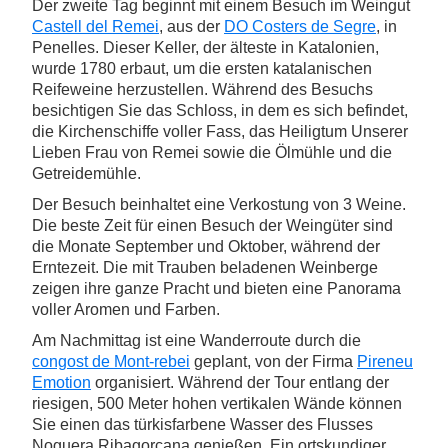
Der zweite Tag beginnt mit einem Besuch im Weingut
Castell del Remei
, aus der
DO Costers de Segre
, in
Penelles. Dieser Keller, der älteste in Katalonien,
wurde 1780 erbaut, um die ersten katalanischen
Reifeweine herzustellen. Während des Besuchs
besichtigen Sie das Schloss, in dem es sich befindet,
die Kirchenschiffe voller Fass, das Heiligtum Unserer
Lieben Frau von Remei sowie die Ölmühle und die
Getreidemühle.
Der Besuch beinhaltet eine Verkostung von 3 Weine.
Die beste Zeit für einen Besuch der Weingüter sind
die Monate September und Oktober, während der
Erntezeit. Die mit Trauben beladenen Weinberge
zeigen ihre ganze Pracht und bieten eine Panorama
voller Aromen und Farben.
Am Nachmittag ist eine Wanderroute durch die
congost de Mont-rebei
geplant, von der Firma
Pireneu
Emotion
organisiert. Während der Tour entlang der
riesigen, 500 Meter hohen vertikalen Wände können
Sie einen das türkisfarbene Wasser des Flusses
Noguera Ribagorçana genießen. Ein ortskundiger