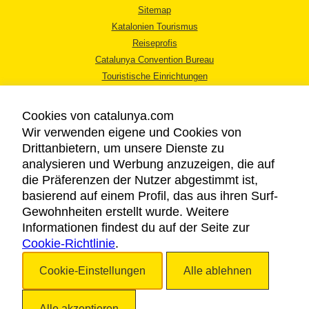
Sitemap
Katalonien Tourismus
Reiseprofis
Catalunya Convention Bureau
Touristische Einrichtungen
Tourismusbüros
Cookies von catalunya.com
Wir verwenden eigene und Cookies von
Drittanbietern, um unsere Dienste zu
analysieren und Werbung anzuzeigen, die auf
die Präferenzen der Nutzer abgestimmt ist,
RECHTLICHER HINWEIS
basierend auf einem Profil, das aus ihren Surf-
DATENSCHUTZICHTLINIE
Gewohnheiten erstellt wurde. Weitere
COOKIES
Informationen findest du auf der Seite zur
Cookie-Richtlinie
BARRIEREFREIHEIT
.
Cookie-Einstellungen
Alle ablehnen
Copyright © 2026. Katalonien Tourismus. Alle Rechte vorbehalten
Alle akzeptieren