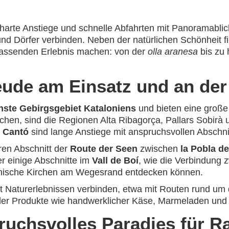
: harte Anstiege und schnelle Abfahrten mit Panoramabli
d Dörfer verbinden. Neben der natürlichen Schönheit fi
assenden Erlebnis machen: von der
olla aranesa
bis zu 
eude am Einsatz und an de
hste Gebirgsgebiet Kataloniens
und bieten eine große
chen, sind die Regionen Alta Ribagorça, Pallars Sobirà 
e Cantó
sind lange Anstiege mit anspruchsvollen Abschni
ren Abschnitt der
Route der Seen
zwischen
la Pobla d
 einige Abschnitte im
Vall de Boí
, wie die Verbindung
omanische Kirchen am Wegesrand entdecken können.
it Naturerlebnissen verbinden, etwa mit Routen rund um
aler Produkte wie handwerklicher Käse, Marmeladen und 
ruchsvolles Paradies für R