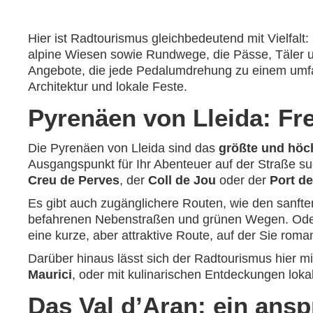
Hier ist Radtourismus gleichbedeutend mit Vielfalt
alpine Wiesen sowie Rundwege, die Pässe, Täler un
Angebote, die jede Pedalumdrehung zu einem umf
Architektur und lokale Feste.
Pyrenäen von Lleida: Fr
Die Pyrenäen von Lleida sind das
größte und höc
Ausgangspunkt für Ihr Abenteuer auf der Straße su
Creu de Perves
, der
Coll de Jou
oder der
Port d
Es gibt auch zugänglichere Routen, wie den sanfte
befahrenen Nebenstraßen und grünen Wegen. Oder
eine kurze, aber attraktive Route, auf der Sie r
Darüber hinaus lässt sich der Radtourismus hier m
Maurici
, oder mit kulinarischen Entdeckungen lok
Das Val d’Aran: ein ansp