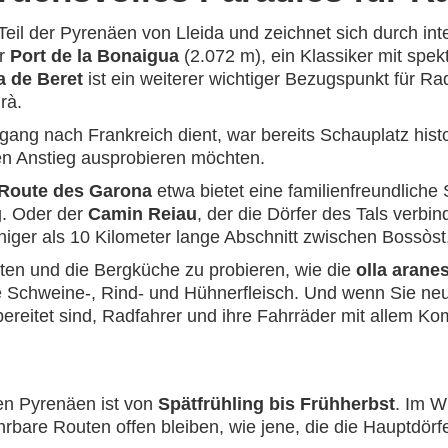
 Teil der Pyrenäen von Lleida und zeichnet sich durch in
er
Port de la Bonaigua
(2.072 m), ein Klassiker mit spe
a de Beret
ist ein weiterer wichtiger Bezugspunkt für R
rà.
gang nach Frankreich dient, war bereits Schauplatz hist
llen Anstieg ausprobieren möchten.
Route des Garona
etwa bietet eine familienfreundliche
. Oder der
Camin Reiau
, der die Dörfer des Tals verbin
weniger als 10 Kilometer lange Abschnitt zwischen Bossòs
ten und die Bergküche zu probieren, wie die
olla arane
ie Schweine-, Rind- und Hühnerfleisch. Und wenn Sie ne
bereitet sind, Radfahrer und ihre Fahrräder mit allem K
hen Pyrenäen ist von
Spätfrühling bis Frühherbst
. Im W
hrbare Routen offen bleiben, wie jene, die die Hauptdörf