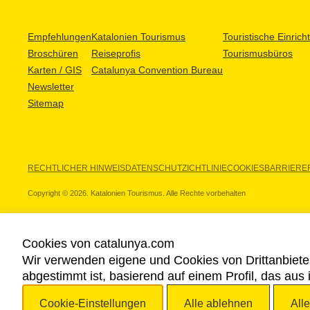
Empfehlungen
Katalonien Tourismus
Touristische Einric
Broschüren
Reiseprofis
Tourismusbüros
Karten / GIS
Catalunya Convention Bureau
Newsletter
Sitemap
RECHTLICHER HINWEIS
DATENSCHUTZICHTLINIE
COOKIES
BARRIEREF
Copyright © 2026. Katalonien Tourismus. Alle Rechte vorbehalten
Cookies von catalunya.com
Wir verwenden eigene und Cookies von Drittanbiete
UNSERE PARTNER
abgestimmt ist, basierend auf einem Profil, das aus
Cookie-Einstellungen
Alle ablehnen
All