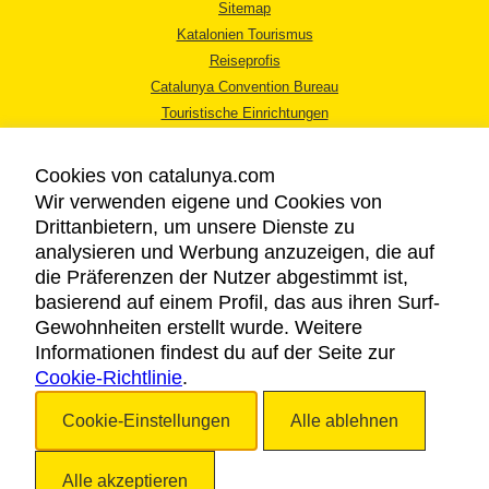
Sitemap
Katalonien Tourismus
Reiseprofis
Catalunya Convention Bureau
Touristische Einrichtungen
Tourismusbüros
Cookies von catalunya.com
Wir verwenden eigene und Cookies von
Drittanbietern, um unsere Dienste zu
analysieren und Werbung anzuzeigen, die auf
die Präferenzen der Nutzer abgestimmt ist,
RECHTLICHER HINWEIS
basierend auf einem Profil, das aus ihren Surf-
DATENSCHUTZICHTLINIE
Gewohnheiten erstellt wurde. Weitere
COOKIES
Informationen findest du auf der Seite zur
Cookie-Richtlinie
BARRIEREFREIHEIT
.
Cookie-Einstellungen
Alle ablehnen
Copyright © 2026. Katalonien Tourismus. Alle Rechte vorbehalten
Alle akzeptieren