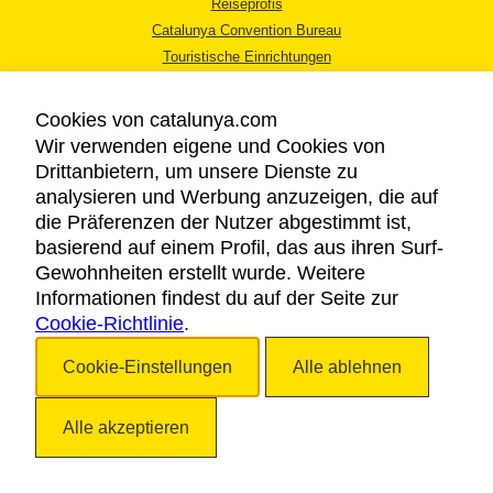
Reiseprofis
Catalunya Convention Bureau
Touristische Einrichtungen
Tourismusbüros
Cookies von catalunya.com
Wir verwenden eigene und Cookies von
Drittanbietern, um unsere Dienste zu
analysieren und Werbung anzuzeigen, die auf
die Präferenzen der Nutzer abgestimmt ist,
RECHTLICHER HINWEIS
basierend auf einem Profil, das aus ihren Surf-
DATENSCHUTZICHTLINIE
Gewohnheiten erstellt wurde. Weitere
COOKIES
Informationen findest du auf der Seite zur
Cookie-Richtlinie
BARRIEREFREIHEIT
.
Cookie-Einstellungen
Alle ablehnen
Copyright © 2026. Katalonien Tourismus. Alle Rechte vorbehalten
Alle akzeptieren