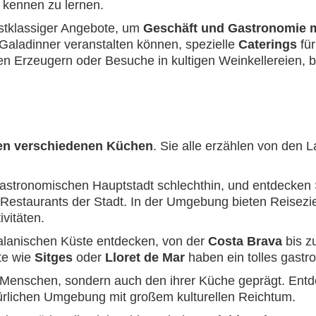
kennen zu lernen.
rstklassiger Angebote, um
Geschäft und Gastronomie m
Galadinner veranstalten können, spezielle
Caterings
für
len Erzeugern oder Besuche in kultigen Weinkellereien,
len verschiedenen Küchen
. Sie alle erzählen von den
astronomischen Hauptstadt schlechthin, und entdecken S
Restaurants der Stadt. In der Umgebung bieten Reisezi
vitäten.
talanischen Küste entdecken, von der
Costa Brava
bis z
te wie
Sitges
oder
Lloret de Mar
haben ein tolles gastr
 Menschen, sondern auch den ihrer Küche geprägt. Entd
natürlichen Umgebung mit großem kulturellen Reichtum.