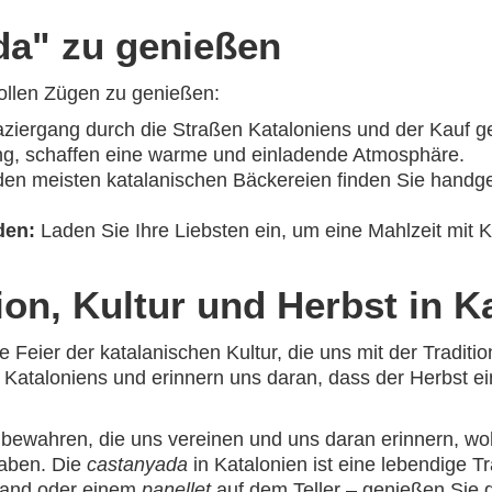
da" zu genießen
ollen Zügen zu genießen:
ziergang durch die Straßen Kataloniens und der Kauf ger
idung, schaffen eine warme und einladende Atmosphäre.
den meisten katalanischen Bäckereien finden Sie hand
den:
Laden Sie Ihre Liebsten ein, um eine Mahlzeit mit 
ion, Kultur und Herbst in K
ine Feier der katalanischen Kultur, die uns mit der Tradit
 Kataloniens und erinnern uns daran, dass der Herbst e
zu bewahren, die uns vereinen und uns daran erinnern,
haben. Die
castanyada
in Katalonien ist eine lebendige T
 Hand oder einem
panellet
auf dem Teller – genießen Sie 