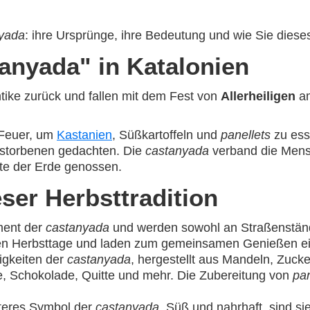
yada
: ihre Ursprünge, ihre Bedeutung und wie Sie diese
anyada" in Katalonien
ntike zurück und fallen mit dem Fest von
Allerheiligen
am
 Feuer, um
Kastanien
, Süßkartoffeln und
panellets
zu ess
erstorbenen gedachten. Die
castanyada
verband die Mensc
te der Erde genossen.
ser Herbsttradition
ment der
castanyada
und werden sowohl an Straßenständ
alten Herbsttage und laden zum gemeinsamen Genießen ei
ßigkeiten der
castanyada
, hergestellt aus Mandeln, Zucke
, Schokolade, Quitte und mehr. Die Zubereitung von
pan
iteres Symbol der
castanyada
. Süß und nahrhaft, sind s