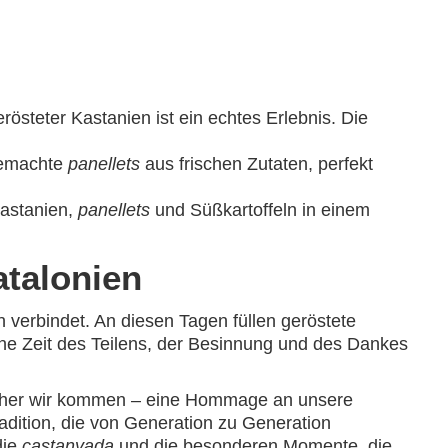
östeter Kastanien ist ein echtes Erlebnis. Die
gemachte
panellets
aus frischen Zutaten, perfekt
Kastanien,
panellets
und Süßkartoffeln in einem
atalonien
ion verbindet. An diesen Tagen füllen geröstete
ine Zeit des Teilens, der Besinnung und des Dankes
 woher wir kommen – eine Hommage an unsere
radition, die von Generation zu Generation
die
castanyada
und die besonderen Momente, die