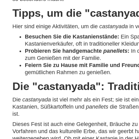
Tipps, um die "castanya
Hier sind einige Aktivitäten, um die
castanyada
in v
Besuchen Sie die Kastanienstände:
Ein Spa
Kastanienverkäufer, oft in traditioneller Kle
Probieren Sie handgemachte
panellets
:
In 
zum Genießen mit der Familie.
Feiern Sie zu Hause mit Familie und Freun
gemütlichen Rahmen zu genießen.
Die "castanyada": Tradit
Die
castanyada
ist viel mehr als ein Fest; sie ist e
Kastanien, Süßkartoffeln und
panellets
die Straßen
ist.
Dieses Fest ist auch eine Gelegenheit, Bräuche 
Vorfahren und das kulturelle Erbe, das wir geerbt 
weitergegeben wird. Ob mit einer Kastanie in der