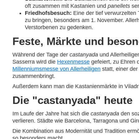
oft zusammen mit Kastanien und
panellets
ser
Friedhofsbesuch:
Eine der tief verwurzelten
zu bringen, besonders am 1. November. Aller
Verstorbenen zu gedenken.
Feste, Märkte und besond
Während der Tage der
castanyada
und Allerheilige
Sasserra wird die
Hexenmesse
gefeiert, zu Ehren d
Millenniumsmesse von Allerheiligen
statt, einer de
zusammenbringt.
Außerdem kann man die Kastanienmärkte in Viladr
Die "castanyada" heute
Im Laufe der Jahre hat sich die
castanyada
den soz
verlieren. Städte wie Barcelona, Tarragona und Giro
Die Kombination aus Modernität und Tradition ermö
so besonders macht.