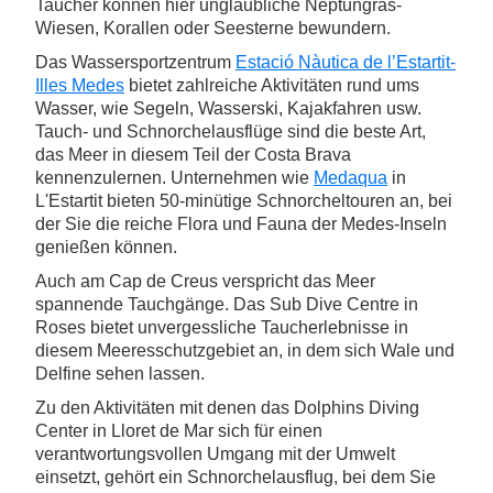
Taucher können hier unglaubliche Neptungras-
Wiesen, Korallen oder Seesterne bewundern.
Das Wassersportzentrum
Estació Nàutica de l’Estartit-
Illes Medes
bietet zahlreiche Aktivitäten rund ums
Wasser, wie Segeln, Wasserski, Kajakfahren usw.
Tauch- und Schnorchelausflüge sind die beste Art,
das Meer in diesem Teil der Costa Brava
kennenzulernen. Unternehmen wie
Medaqua
in
L'Estartit bieten 50-minütige Schnorcheltouren an, bei
der Sie die reiche Flora und Fauna der Medes-Inseln
genießen können.
Auch am Cap de Creus verspricht das Meer
spannende Tauchgänge. Das Sub Dive Centre in
Roses bietet unvergessliche Taucherlebnisse in
diesem Meeresschutzgebiet an, in dem sich Wale und
Delfine sehen lassen.
Zu den Aktivitäten mit denen das Dolphins Diving
Center in Lloret de Mar sich für einen
verantwortungsvollen Umgang mit der Umwelt
einsetzt, gehört ein Schnorchelausflug, bei dem Sie