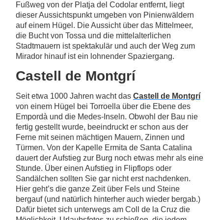
Fußweg von der Platja del Codolar entfernt, liegt
dieser Aussichtspunkt umgeben von Pinienwäldern
auf einem Hügel. Die Aussicht über das Mittelmeer,
die Bucht von Tossa und die mittelalterlichen
Stadtmauern ist spektakulär und auch der Weg zum
Mirador hinauf ist ein lohnender Spaziergang.
Castell de Montgrí
Seit etwa 1000 Jahren wacht das
Castell de Montgrí
von einem Hügel bei Torroella über die Ebene des
Empordà und die Medes-Inseln. Obwohl der Bau nie
fertig gestellt wurde, beeindruckt er schon aus der
Ferne mit seinen mächtigen Mauern, Zinnen und
Türmen. Von der Kapelle Ermita de Santa Catalina
dauert der Aufstieg zur Burg noch etwas mehr als eine
Stunde. Über einen Aufstieg in Flipflops oder
Sandälchen sollten Sie gar nicht erst nachdenken.
Hier geht’s die ganze Zeit über Fels und Steine
bergauf (und natürlich hinterher auch wieder bergab.)
Dafür bietet sich unterwegs am Coll de la Cruz die
Möglichkeit, Urlaubsfotos zu schießen, die jedem