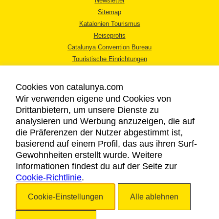
Newsletter
Sitemap
Katalonien Tourismus
Reiseprofis
Catalunya Convention Bureau
Touristische Einrichtungen
Tourismusbüros
Cookies von catalunya.com
Wir verwenden eigene und Cookies von
Drittanbietern, um unsere Dienste zu
analysieren und Werbung anzuzeigen, die auf
die Präferenzen der Nutzer abgestimmt ist,
RECHTLICHER HINWEIS
basierend auf einem Profil, das aus ihren Surf-
DATENSCHUTZICHTLINIE
Gewohnheiten erstellt wurde. Weitere
COOKIES
Informationen findest du auf der Seite zur
Cookie-Richtlinie
BARRIEREFREIHEIT
.
Cookie-Einstellungen
Alle ablehnen
Copyright © 2026. Katalonien Tourismus. Alle Rechte vorbehalten