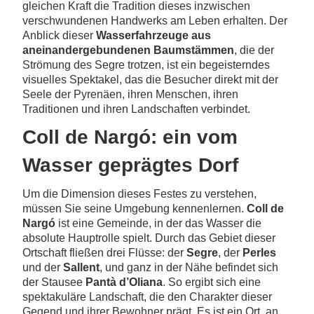
gleichen Kraft die Tradition dieses inzwischen
verschwundenen Handwerks am Leben erhalten. Der
Anblick dieser
Wasserfahrzeuge aus
aneinandergebundenen Baumstämmen
, die der
Strömung des Segre trotzen, ist ein begeisterndes
visuelles Spektakel, das die Besucher direkt mit der
Seele der Pyrenäen, ihren Menschen, ihren
Traditionen und ihren Landschaften verbindet.
Coll de Nargó: ein vom
Wasser geprägtes Dorf
Um die Dimension dieses Festes zu verstehen,
müssen Sie seine Umgebung kennenlernen.
Coll de
Nargó
ist eine Gemeinde, in der das Wasser die
absolute Hauptrolle spielt. Durch das Gebiet dieser
Ortschaft fließen drei Flüsse: der
Segre
, der
Perles
und der
Sallent
, und ganz in der Nähe befindet sich
der Stausee
Pantà d’Oliana
. So ergibt sich eine
spektakuläre Landschaft, die den Charakter dieser
Gegend und ihrer Bewohner prägt. Es ist ein Ort, an