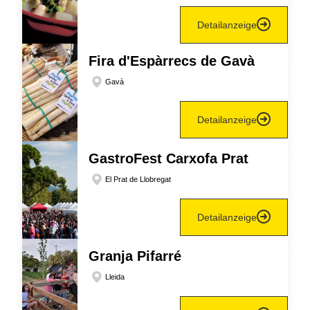
Detailanzeige
Fira d'Espàrrecs de Gavà
Gavà
Detailanzeige
GastroFest Carxofa Prat
El Prat de Llobregat
Detailanzeige
Granja Pifarré
Lleida