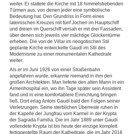
weiter. Er stattete die Kirche mit 18 himmelstrebenden
Türmen aus, von denen jeder eine symbolische
Bedeutung hat. Den Grundriss in Form eines
lateinischen Kreuzes mit fünf Jochen im Hauptschiff
und dreien im Querschiff versah er mit drei Fassaden,
über denen sich jeweils vier mächtige Glockentürme
erheben. Die von de Villar im neogotischen Stil
geplante Kirche entwickelte Gaudí im Stil des
Modernisme zu einer monumentalen Kathedrale
weiter.
Als er im Juni 1926 von einer Straßenbahn
angefahren wurde, erkannte niemand in ihm den
großen Architekten. Man lieferte den alten Mann in ein
Armenhospital ein, wo ihn Tage später sein Assistent
fand und in eine komfortablere Einrichtung bringen
ließ. Dort erlag Antoni Gaudí bald den Folgen seiner
Verletzungen. Seine sterblichen Überreste ruhen in
der Kapelle der Jungfrau vom Karmel in der Krypta
der Sagrada Familia. Die im Jahr 1889 unter Gaudí
vollendete Krypta ist bis heute der einzige komplett
fertiggestellte Raum der Kathedrale, die im Jahr 2016