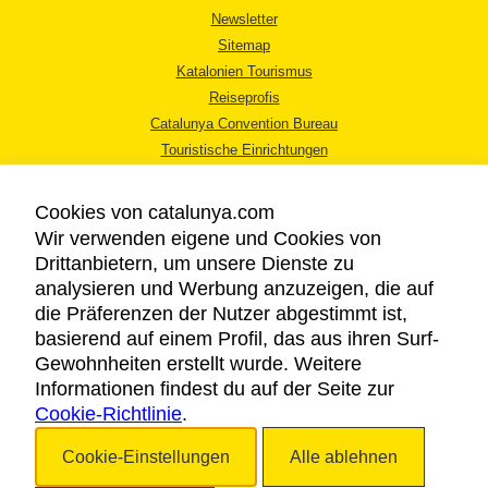
Newsletter
Sitemap
Katalonien Tourismus
Reiseprofis
Catalunya Convention Bureau
Touristische Einrichtungen
Tourismusbüros
Cookies von catalunya.com
Wir verwenden eigene und Cookies von
Drittanbietern, um unsere Dienste zu
analysieren und Werbung anzuzeigen, die auf
die Präferenzen der Nutzer abgestimmt ist,
RECHTLICHER HINWEIS
basierend auf einem Profil, das aus ihren Surf-
DATENSCHUTZICHTLINIE
Gewohnheiten erstellt wurde. Weitere
COOKIES
Informationen findest du auf der Seite zur
Cookie-Richtlinie
BARRIEREFREIHEIT
.
Cookie-Einstellungen
Alle ablehnen
Copyright © 2026. Katalonien Tourismus. Alle Rechte vorbehalten