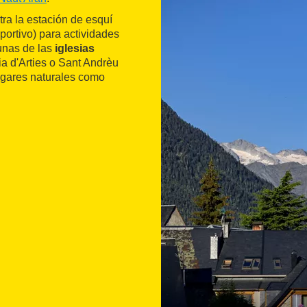
tra la estación de esquí
portivo) para actividades
unas de las
iglesias
a d'Arties o Sant Andrèu
ugares naturales como