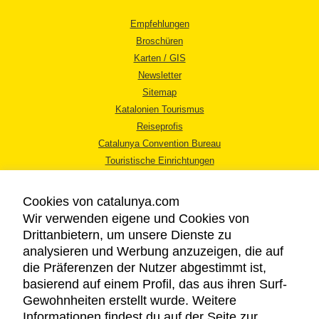
Empfehlungen
Broschüren
Karten / GIS
Newsletter
Sitemap
Katalonien Tourismus
Reiseprofis
Catalunya Convention Bureau
Touristische Einrichtungen
Tourismusbüros
Cookies von catalunya.com
Wir verwenden eigene und Cookies von
Drittanbietern, um unsere Dienste zu
analysieren und Werbung anzuzeigen, die auf
die Präferenzen der Nutzer abgestimmt ist,
RECHTLICHER HINWEIS
basierend auf einem Profil, das aus ihren Surf-
DATENSCHUTZICHTLINIE
Gewohnheiten erstellt wurde. Weitere
COOKIES
Informationen findest du auf der Seite zur