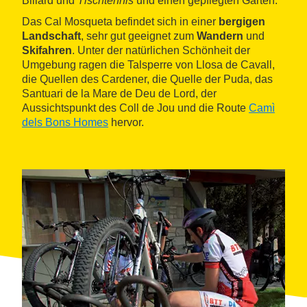
Billard und
Tischtennis
und einen gepflegten Garten.
Das Cal Mosqueta befindet sich in einer
bergigen
Landschaft
, sehr gut geeignet zum
Wandern
und
Skifahren
. Unter der natürlichen Schönheit der
Umgebung ragen die Talsperre von Llosa de Cavall,
die Quellen des Cardener, die Quelle der Puda, das
Santuari de la Mare de Deu de Lord, der
Aussichtspunkt des Coll de Jou und die Route
Camì
dels Bons Homes
hervor.