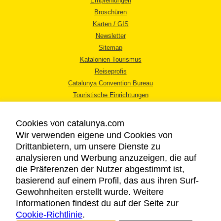
Empfehlungen
Broschüren
Karten / GIS
Newsletter
Sitemap
Katalonien Tourismus
Reiseprofis
Catalunya Convention Bureau
Touristische Einrichtungen
Tourismusbüros
Cookies von catalunya.com
Wir verwenden eigene und Cookies von
Drittanbietern, um unsere Dienste zu
analysieren und Werbung anzuzeigen, die auf
die Präferenzen der Nutzer abgestimmt ist,
RECHTLICHER HINWEIS
basierend auf einem Profil, das aus ihren Surf-
DATENSCHUTZICHTLINIE
Gewohnheiten erstellt wurde. Weitere
COOKIES
Informationen findest du auf der Seite zur
Cookie-Richtlinie
BARRIEREFREIHEIT
.