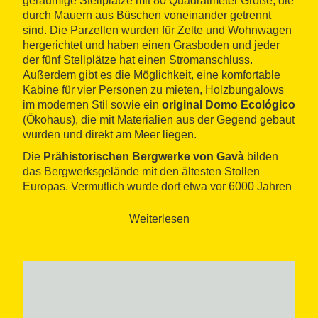
geräumige Stellplätze mit 80 Quadratmeter Größe, die
durch Mauern aus Büschen voneinander getrennt
sind. Die Parzellen wurden für Zelte und Wohnwagen
hergerichtet und haben einen Grasboden und jeder
der fünf Stellplätze hat einen Stromanschluss.
Außerdem gibt es die Möglichkeit, eine komfortable
Kabine für vier Personen zu mieten, Holzbungalows
im modernen Stil sowie ein
original Domo Ecológico
(Ökohaus), die mit Materialien aus der Gegend gebaut
wurden und direkt am Meer liegen.
Die
Prähistorischen Bergwerke von Gavà
bilden
das Bergwerksgelände mit den ältesten Stollen
Europas. Vermutlich wurde dort etwa vor 6000 Jahren
mit dem Bergbau begonnen, mit dem Ziel Variscit
abzubauen, ein Minerals von grüner Farbe, um
Weiterlesen
Schmuck daraus zu fertigen.