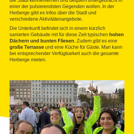
die Stadt kennenlernen und bequem untergebracht in
einer der pulsierendsten Gegenden wollen. In der
Herberge gibt es Infos über die Stadt und
verschiedene Aktivitätenangebote.
Die Unterkunft befindet sich in einem kürzlich
sanierten Gebäude mit für diese Zeit typischen
hohen
Dächern und bunten Fliesen
. Zudem gibt es eine
große Terrasse
und eine Küche für Gäste. Man kann
bei entsprechender Verfügbarkeit auch die gesamte
Herberge mieten.