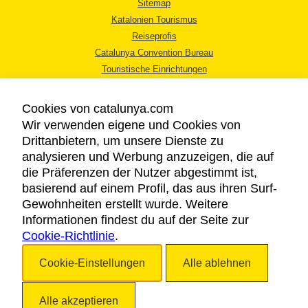
Sitemap
Katalonien Tourismus
Reiseprofis
Catalunya Convention Bureau
Touristische Einrichtungen
Tourismusbüros
Cookies von catalunya.com
Wir verwenden eigene und Cookies von
Drittanbietern, um unsere Dienste zu
analysieren und Werbung anzuzeigen, die auf
die Präferenzen der Nutzer abgestimmt ist,
RECHTLICHER HINWEIS
basierend auf einem Profil, das aus ihren Surf-
DATENSCHUTZICHTLINIE
Gewohnheiten erstellt wurde. Weitere
COOKIES
Informationen findest du auf der Seite zur
Cookie-Richtlinie
BARRIEREFREIHEIT
.
Cookie-Einstellungen
Alle ablehnen
Copyright © 2026. Katalonien Tourismus. Alle Rechte vorbehalten
Alle akzeptieren