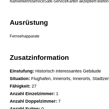
Nahverkehrsservice
Safe-Service
Karten akzeptiert
Telefon
Ausrüstung
Fernsehapparate
Zusatzinformation
Einstufung:
Historisch interessantes Gebäude
Situation:
Flughafen, Innerorts, Innerorts, Stadtze
Fähigkeit:
27
Anzahl Einzelzimmer:
1
Anzahl Doppelzimmer:
7
Anzahl Suiten:
0