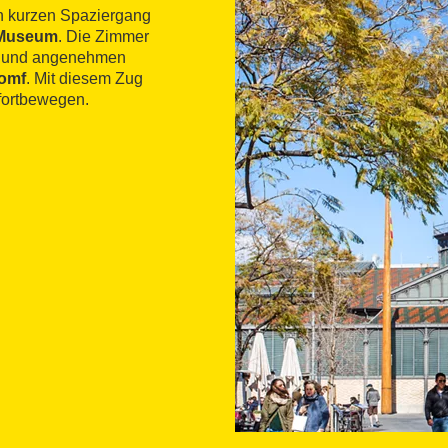
en kurzen Spaziergang
-Museum
. Die Zimmer
en und angenehmen
iomf
. Mit diesem Zug
fortbewegen.