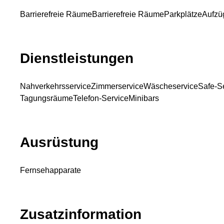
Barrierefreie Räume
Barrierefreie Räume
Parkplätze
Aufzü
Dienstleistungen
Nahverkehrsservice
Zimmerservice
Wäscheservice
Safe-S
Tagungsräume
Telefon-Service
Minibars
Ausrüstung
Fernsehapparate
Zusatzinformation