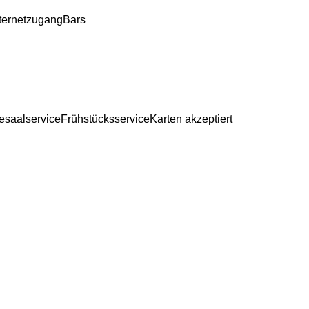
nternetzugang
Bars
esaalservice
Frühstücksservice
Karten akzeptiert