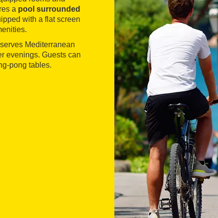
ures a
pool surrounded
ipped with a flat screen
enities.
h serves Mediterranean
er evenings. Guests can
ng-pong tables.