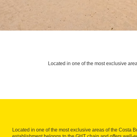
Located in one of the most exclusive are
Located in one of the most exclusive areas of the Costa B
establishment belongs to the GHT chain and offers well