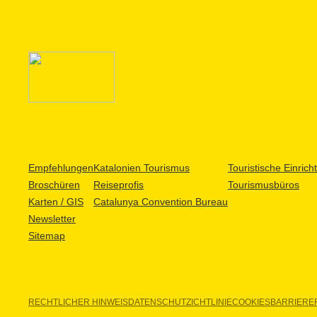
Empfehlungen
Katalonien Tourismus
Touristische Einric
Broschüren
Reiseprofis
Tourismusbüros
Karten / GIS
Catalunya Convention Bureau
Newsletter
Sitemap
RECHTLICHER HINWEIS
DATENSCHUTZICHTLINIE
COOKIES
BARRIEREF