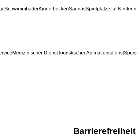
ge
Schwimmbäder
Kinderbecken
Saunas
Spielplätze für Kinder
I
ervice
Medizinischer Dienst
Touristischer Animationsdienst
Speis
Barrierefreiheit