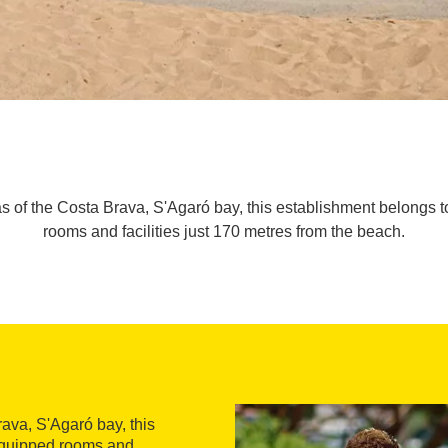
as of the Costa Brava, S'Agaró bay, this establishment belongs 
rooms and facilities just 170 metres from the beach.
rava, S'Agaró bay, this
-equipped rooms and