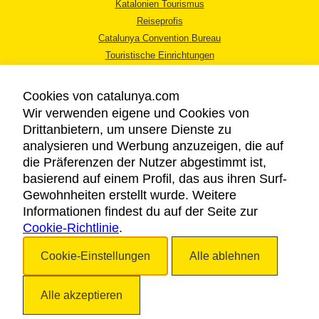
Katalonien Tourismus
Reiseprofis
Catalunya Convention Bureau
Touristische Einrichtungen
Tourismusbüros
Cookies von catalunya.com
Wir verwenden eigene und Cookies von
Drittanbietern, um unsere Dienste zu
analysieren und Werbung anzuzeigen, die auf
die Präferenzen der Nutzer abgestimmt ist,
RECHTLICHER HINWEIS
basierend auf einem Profil, das aus ihren Surf-
DATENSCHUTZICHTLINIE
Gewohnheiten erstellt wurde. Weitere
COOKIES
Informationen findest du auf der Seite zur
Cookie-Richtlinie
BARRIEREFREIHEIT
.
Cookie-Einstellungen
Alle ablehnen
Copyright © 2026. Katalonien Tourismus. Alle Rechte vorbehalten
Alle akzeptieren