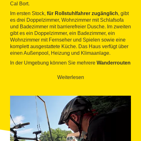
Cal Bort.
Im ersten Stock,
für Rollstuhlfahrer zugänglich
, gibt
es drei Doppelzimmer, Wohnzimmer mit Schlafsofa
und Badezimmer mit barrierefreier Dusche. Im zweiten
gibt es ein Doppelzimmer, ein Badezimmer, ein
Wohnzimmer mit Fernseher und Spielen sowie eine
komplett ausgestattete Küche. Das Haus verfügt über
einen Außenpool, Heizung und Klimaanlage.
In der Umgebung können Sie mehrere
Wanderrouten
(die Fonts, Sant Grau, das Heiligtum von Santa Afra,
usw.) und
MTB, Kajakfahren oder Angeln im Fluss
Weiterlesen
Ter und Reiten
,
sowie
kulturelle Besichtigungen
unternehmen. Ganz in der Nähe gibt es auch ein
gutes gastronomisches Angebot
.