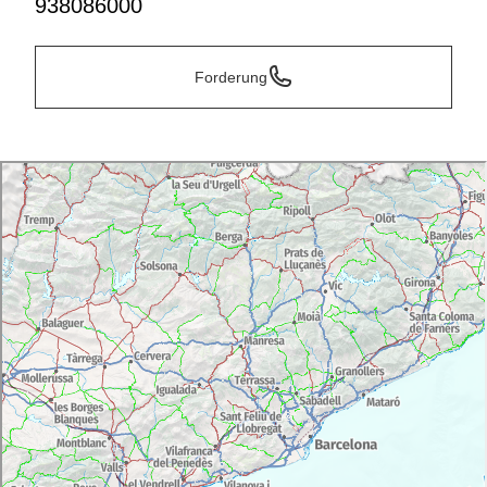
938086000
Forderung