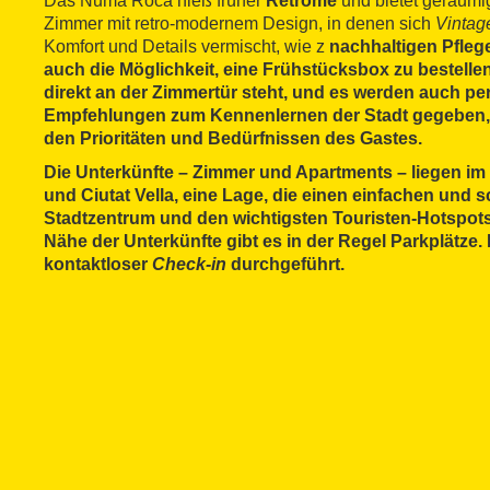
Das Numa Roca hieß früher
Retrome
und bietet geräumi
Zimmer mit retro-modernem Design, in denen sich
Vintag
Komfort und Details vermischt, wie z
nachhaltigen Pfleg
auch die Möglichkeit, eine
Frühstücksbox
zu bestelle
direkt an der Zimmertür steht, und es werden auch
per
Empfehlungen
zum Kennenlernen der Stadt gegeben,
den Prioritäten und Bedürfnissen des Gastes.
Die Unterkünfte – Zimmer und Apartments – liegen i
und
Ciutat Vella
, eine Lage, die einen einfachen und
Stadtzentrum und den wichtigsten Touristen-Hotspots 
Nähe der Unterkünfte gibt es in der Regel Parkplätze. 
kontaktloser
Check-in
durchgeführt.