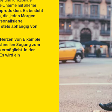
ge und funktionale
e
-Charme mit allerlei
eprodukten. Es besteht
n, die jeden Morgen
sonalisierte
 stets abhängig von
m Herzen von
Eixample
 schnellen Zugang zum
ermöglicht. In der
Es wird ein