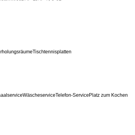
rholungsräume
Tischtennisplatten
aalservice
Wäscheservice
Telefon-Service
Platz zum Kochen