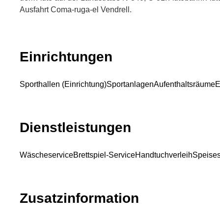
Ausfahrt Coma-ruga-el Vendrell.
Einrichtungen
Sporthallen (Einrichtung)
Sportanlagen
Aufenthaltsräume
E
Dienstleistungen
Wäscheservice
Brettspiel-Service
Handtuchverleih
Speises
Zusatzinformation