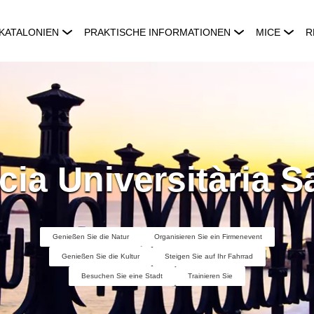
KATALONIEN
PRAKTISCHE INFORMATIONEN
MICE
R
ia Universitària S
Genießen Sie die Natur
Organisieren Sie ein Firmenevent
Genießen Sie die Kultur
Steigen Sie auf Ihr Fahrrad
Besuchen Sie eine Stadt
Trainieren Sie