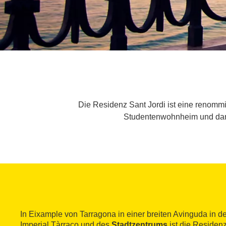
Die Residenz Sant Jordi ist eine renommi
Studentenwohnheim und dank 
In Eixample von Tarragona in einer breiten Avinguda in d
Imperial Tàrraco und des
Stadtzentrums
ist die Residen