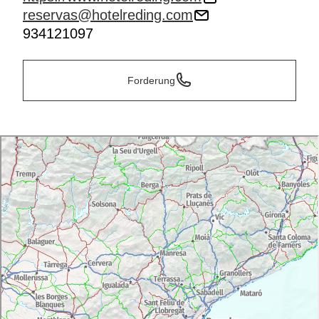
reservas@hotelreding.com
934121097
Forderung