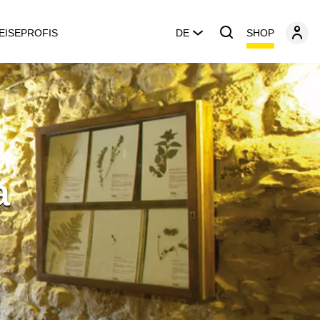
SHOP
EISEPROFIS
DE
a