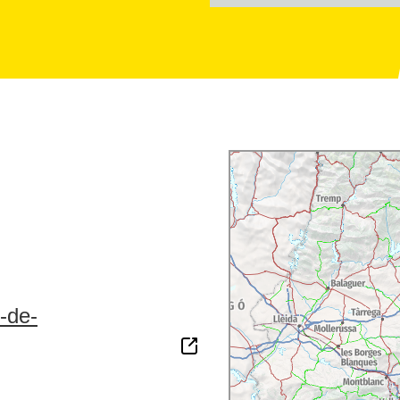
s-de-