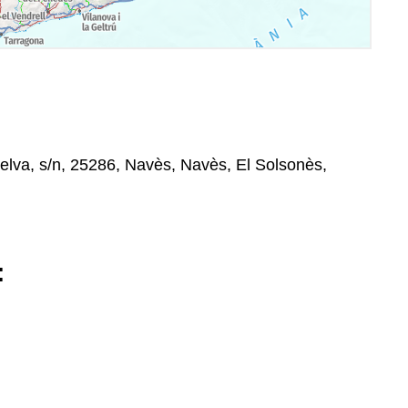
Selva, s/n, 25286, Navès, Navès, El Solsonès,
: