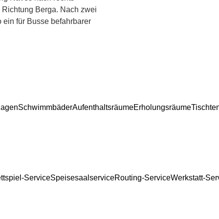
in Richtung Berga. Nach zwei
 ein für Busse befahrbarer
lagen
Schwimmbäder
Aufenthaltsräume
Erholungsräume
Tischte
ttspiel-Service
Speisesaalservice
Routing-Service
Werkstatt-Ser