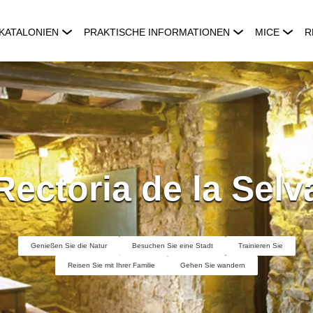
KATALONIEN
PRAKTISCHE INFORMATIONEN
MICE
R
Rectoria de la Selv
Genießen Sie die Natur
Besuchen Sie eine Stadt
Trainieren Sie
Reisen Sie mit Ihrer Familie
Gehen Sie wandern