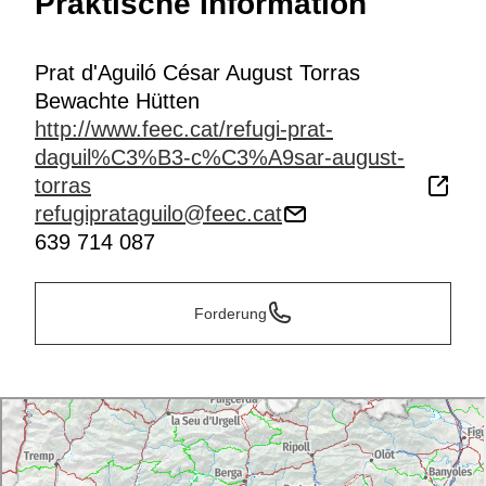
Praktische Information
Prat d'Aguiló César August Torras
Bewachte Hütten
http://www.feec.cat/refugi-prat-
daguil%C3%B3-c%C3%A9sar-august-
torras
refugiprataguilo@feec.cat
639 714 087
Forderung