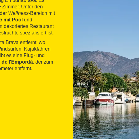
ng Empuriabrava. Es
te Zimmer. Unter den
 der
Wellness
-Bereich mit
e mit Pool
und
 dekoriertes Restaurant
rüchte spezialisiert ist.
ta Brava entfernt, wo
Windsurfen, Kajakfahren
ibt es eine Flug- und
s de l'Empordà
, der zum
meter entfernt.