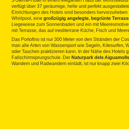
3-Sterne-Hotel in einem eleganten Haus der Wohnsiedlu
verfügt über 37 geräumige, helle und perfekt ausgestatte
Einrichtungen des Hotels sind besonders hervorzuheben
Whirlpool, eine
großzügig angelegte, begrünte Terrass
Liegewiese zum Sonnenbaden und ein mit Meeresmotiven
mit Terrasse, das auf mediterrane Küche, Fisch und Meeresf
Das Portofino ist nur 300 Meter von den Stränden der Cos
man alle Arten von Wassersport wie Segeln, Kitesurfen, 
oder Tauchen praktizieren kann. In der Nähe des Hotels g
Fallschirmsprungschule. Der
Naturpark dels Aiguamoll
Wandern und Radwandern einlädt, ist nur knapp zwei Kilo