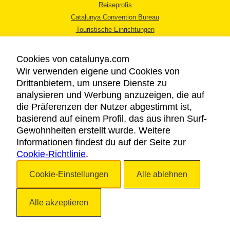
Reiseprofis
Catalunya Convention Bureau
Touristische Einrichtungen
Tourismusbüros
Cookies von catalunya.com
Wir verwenden eigene und Cookies von
Drittanbietern, um unsere Dienste zu
analysieren und Werbung anzuzeigen, die auf
die Präferenzen der Nutzer abgestimmt ist,
RECHTLICHER HINWEIS
basierend auf einem Profil, das aus ihren Surf-
DATENSCHUTZICHTLINIE
Gewohnheiten erstellt wurde. Weitere
COOKIES
Informationen findest du auf der Seite zur
Cookie-Richtlinie
BARRIEREFREIHEIT
.
Cookie-Einstellungen
Alle ablehnen
Copyright © 2026. Katalonien Tourismus. Alle Rechte vorbehalten
Alle akzeptieren