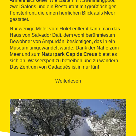
Annehmlichkeiten wie Garten mit Swimmingpool,
zwei Salons und ein Restaurant mit großflächiger
Fensterfront, die einen herrlichen Blick aufs Meer
gestattet.
Nur wenige Meter vom Hotel entfernt kann man das
Haus von Salvador Dalí, dem wohl berühmtesten
Bewohner von Ampurdán, besichtigen, das in ein
Museum umgewandelt wurde. Dank der Nähe zum
Meer und zum
Naturpark Cap de Creus
bietet es
sich an, Wassersport zu betreiben und zu wandern.
Das Zentrum von Cadaqués ist in nur fünf
Autominuten oder in 20 Minuten zu Fuß zu erreichen.
Weiterlesen