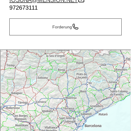
IOSUNA@MENSION.NET
972673111
Forderung