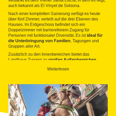
verdankt es dem Viertel Santa Llúcia, in dem es liegt,
auch bekannt als El Vinyet de Solsona.
Nach einer kompletten Sanierung verfügt es heute
über fünf Zimmer, verteilt auf die drei Ebenen des
Hauses. Im Erdgeschoss befindet sich ein
Doppelzimmer mit barrierefreiem Zugang für
Personen mit funktionaler Diversität. Es ist
ideal für
die Unterbringung von Familien
, Tagungen und
Gruppen aller Art.
Zusätzlich zu den Innenbereichen bietet das
Landhaus Zugang zu
großen Außenbereichen
.
Kinder können sicher spielen und herumtoben oder
Weiterlesen
sich im Pool erfrischen. Alles mit einem schönen Blick
auf die Veranda und den Grill.